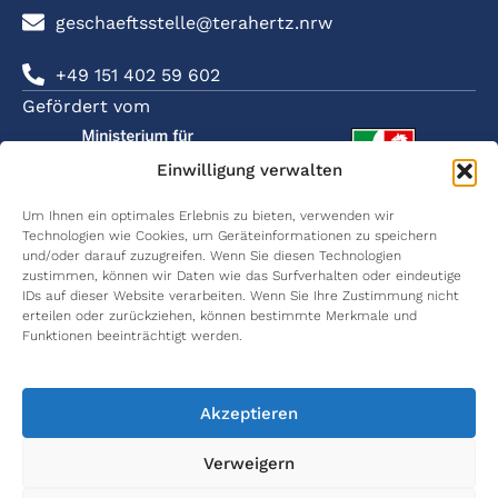
geschaeftsstelle@terahertz.nrw
+49 151 402 59 602
Gefördert vom
Einwilligung verwalten
Um Ihnen ein optimales Erlebnis zu bieten, verwenden wir
Technologien wie Cookies, um Geräteinformationen zu speichern
SOZIALE
ÜBER
FORSCHUNG
KARRIERE
KOMMUNIKATION
und/oder darauf zuzugreifen. Wenn Sie diesen Technologien
NETZWER
terahertz.NRW
Kommunikation
Karriere
Wissenschaftliche
zustimmen, können wir Daten wie das Surfverhalten oder eindeutige
terahe
& Lokalisierung
Publikationen
IDs auf dieser Website verarbeiten. Wenn Sie Ihre Zustimmung nicht
Netzwerkpartner
International
erteilen oder zurückziehen, können bestimmte Merkmale und
terahe
Materialcharakterisierung
Graduate
Wissenschaftliche
Funktionen beeinträchtigt werden.
School
Vorträge
Wome
Principal
in THz
Investigators
Medizintechnik
Women
Abschlussarbeiten
in Thz
Akzeptieren
Arbeitspakete
Umweltmonitoring
Verweigern