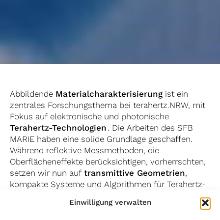
Abbildende
Materialcharakterisierung
ist ein
zentrales Forschungsthema bei terahertz.NRW, mit
Fokus auf elektronische und photonische
Terahertz-Technologien
. Die Arbeiten des SFB
MARIE haben eine solide Grundlage geschaffen.
Während reflektive Messmethoden, die
Oberflächeneffekte berücksichtigen, vorherrschten,
setzen wir nun auf
transmittive Geometrien
,
kompakte Systeme und Algorithmen für Terahertz-
Messungen von Materialien und Volumenkörpern.
Einwilligung verwalten
Dieser Ansatz entwickelt sich von der präzisen
reflektiven Abbildung im SFB MARIE hin zu einem