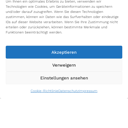
Um Ihnen ein optimales Erlebnis zu bieten, verwenden wir
transmittiven tomographischen Ansatz, der
Technologien wie Cookies, um Geräteinformationen zu speichern
Halbleitertechnologie, photonische Signalerzeugung
und/oder darauf zuzugreifen. Wenn Sie diesen Technologien
zustimmen, können wir Daten wie das Surfverhalten oder eindeutige
und Signalverarbeitung integriert.
IDs auf dieser Website verarbeiten. Wenn Sie Ihre Zustimmung nicht
erteilen oder zurückziehen, können bestimmte Merkmale und
Die
transmittive Tomographie
wird bereits in der
Funktionen beeinträchtigt werden.
medizinischen Bildgebung (z. B. Röntgen-CT, MRT)
und im Sicherheitsbereich (Röntgen-CT) genutzt
und zeigt großes Potenzial für Materialien mit
Akzeptieren
inneren Strukturen. Im Gegensatz zu ionisierenden
Verweigern
Röntgenstrahlen oder Ultraschall bietet
THz-
Strahlung
eine nicht-ionisierende, berührungslose
Einstellungen ansehen
Alternative für spektral aufgelöste Abbildungen mit
kompakten, integrierten Systemen.
Mögliche Anwendungen umfassen die Abbildung
Cookie-Richtlinie
Datenschutz
Impressum
von Modellpflanzen zur Untersuchung von
Mikrostrukturen im Indoor-Farming, 3D-
Materialanalyse (z. B. Metamaterialien) und
innovative Methoden der
zerstörungsfreien
Prüfung
, die neue Forschungsprojekte,