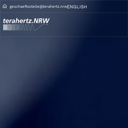
ENGLISH
geschaeftsstelle@terahertz.nrw