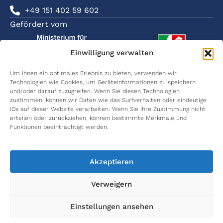
+49 151 402 59 602
Gefördert vom
Einwilligung verwalten
Um Ihnen ein optimales Erlebnis zu bieten, verwenden wir
Technologien wie Cookies, um Geräteinformationen zu speichern
SOZIALE
ÜBER
FORSCHUNG
KARRIERE
KOMMUNIKATION
und/oder darauf zuzugreifen. Wenn Sie diesen Technologien
NETZWER
terahertz.NRW
Kommunikation
Karriere
Wissenschaftliche
zustimmen, können wir Daten wie das Surfverhalten oder eindeutige
terahe
& Lokalisierung
Publikationen
IDs auf dieser Website verarbeiten. Wenn Sie Ihre Zustimmung nicht
Netzwerkpartner
International
erteilen oder zurückziehen, können bestimmte Merkmale und
terahe
Materialcharakterisierung
Graduate
Wissenschaftliche
Funktionen beeinträchtigt werden.
School
Vorträge
Wome
Principal
in THz
Investigators
Medizintechnik
Women
Abschlussarbeiten
in Thz
Akzeptieren
Arbeitspakete
Umweltmonitoring
Verweigern
Einstellungen ansehen
Alle Rechte vorbehalten ©2024 terahertz.NRW
Impressum
Datenschutz
Cookie Richtlinie (EU)