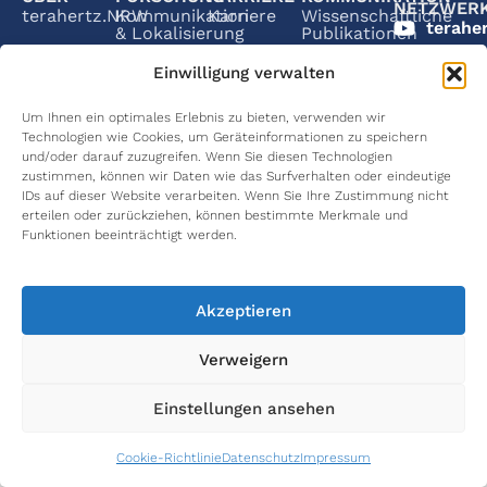
NETZWER
terahertz.NRW
Kommunikation
Karriere
Wissenschaftliche
terahe
& Lokalisierung
Publikationen
Netzwerkpartner
International
terahe
Einwilligung verwalten
Materialcharakterisierung
Graduate
Wissenschaftliche
School
Vorträge
Wome
Principal
in THz
Investigators
Medizintechnik
Um Ihnen ein optimales Erlebnis zu bieten, verwenden wir
Women
Abschlussarbeiten
Technologien wie Cookies, um Geräteinformationen zu speichern
in Thz
Arbeitspakete
Umweltmonitoring
und/oder darauf zuzugreifen. Wenn Sie diesen Technologien
zustimmen, können wir Daten wie das Surfverhalten oder eindeutige
IDs auf dieser Website verarbeiten. Wenn Sie Ihre Zustimmung nicht
erteilen oder zurückziehen, können bestimmte Merkmale und
Funktionen beeinträchtigt werden.
Alle Rechte vorbehalten ©2024 terahertz.NRW
Impressum
Datenschutz
Cookie Richtlinie (EU)
Akzeptieren
Verweigern
Einstellungen ansehen
Cookie-Richtlinie
Datenschutz
Impressum