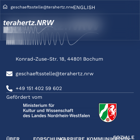
ENGLISH
geschaeftsstelle@terahertz.nrw
Konrad-Zuse-Str. 18, 44801 Bochum
geschaeftsstelle@terahertz.nrw
+49 151 402 59 602
Gefördert vom
SOZIALE
ÜBER
FORSCHUNG
KARRIERE
KOMMUNIKATION