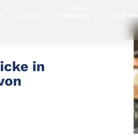
ENGLISH
ng
Karriere
Publikationen
Transfer Offi
icke in
 von