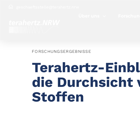
Author
Published
PUBLISHED
geschaeftsstelle@terahertz.nrw
on:
IN:
Über uns
Forschu
FORSCHUNGSERGEBNISSE
Terahertz-Einbl
die Durchsicht
Stoffen