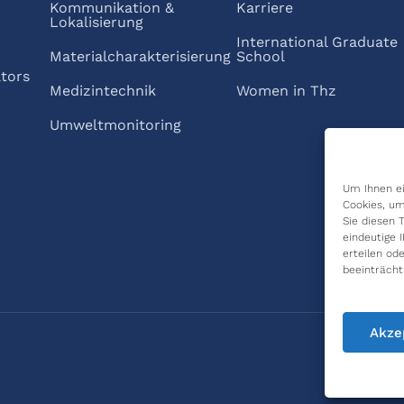
Kommunikation &
Karriere
Lokalisierung
International Graduate
Materialcharakterisierung
School
ators
Medizintechnik
Women in Thz
Umweltmonitoring
Um Ihnen ei
Cookies, um
Sie diesen 
eindeutige 
erteilen o
beeinträcht
Akze